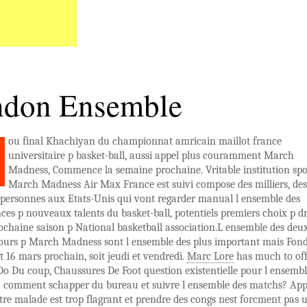
don Ensemble
ou final Khachiyan du championnat amricain maillot france
universitaire p basket-ball, aussi appel plus couramment March
Madness, Commence la semaine prochaine. Vritable institution spo
March Madness Air Max France est suivi compose des milliers, des
 personnes aux Etats-Unis qui vont regarder manual l ensemble des
es p nouveaux talents du basket-ball, potentiels premiers choix p dr
ochaine saison p National basketball association.L ensemble des deu
jours p March Madness sont l ensemble des plus important mais Fon
 et 16 mars prochain, soit jeudi et vendredi.
Marc Lore
has much to off
. Do Du coup, Chaussures De Foot question existentielle pour l ensembl
s: comment schapper du bureau et suivre l ensemble des matchs? App
 tre malade est trop flagrant et prendre des congs nest forcment pas 