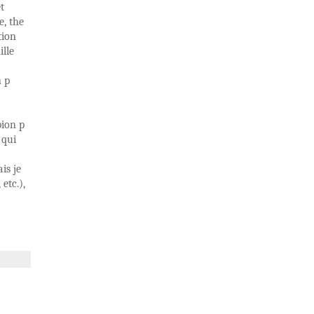
t
e, the
tion
ille
n p
pion p
 qui
is je
etc.),