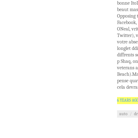
bonne ItoD
beaut masc
Opposing 
Facebook, 
ONeal, vri
Twitter), 
votre abs
longlet dd
diffrents 
p Shaq, on
veterans a
Beach).Mal
pense quav
cela devra
6 YEARS AG
auto
/
dr