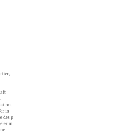
rtive,
aft
x
dation
er in
e des p
eler in
une