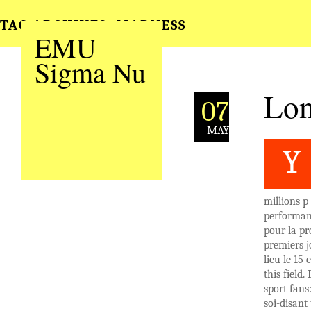
TAG ARCHIVES:
MADNESS
EMU
Sigma Nu
Lon
07
MAY
Y
millions p
performanc
pour la pr
premiers 
lieu le 15
this field
sport fan
soi-disant