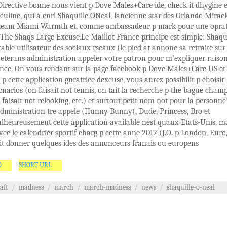
irective bonne nous vient p Dove Males+Care ide, check it dhygine e
uline, qui a enrl Shaquille ONeal, lancienne star des Orlando Miracl
team Miami Warmth et, comme ambassadeur p mark pour une opra
The Shaqs Large Excuse.Le Maillot France principe est simple: Shaqu
table utilisateur des sociaux rseaux (le pied at annonc sa retraite sur
veterans administration appeler votre patron pour m’expliquer raiso
ence. On vous rendant sur la page facebook p Dove Males+Care US et
i p cette application gnratrice dexcuse, vous aurez possibilit p choisir
scnarios (on faisait not tennis, on tait la recherche p the bague cham
 faisait not relooking, etc.) et surtout petit nom not pour la personne
dministration tre appele (Hunny Bunny(, Dude, Princess, Bro et
heureusement cette application available nest quaux Etats-Unis, ma
ec le calendrier sportif charg p cette anne 2012 (J.O. p London, Euro, 
it donner quelques ides des annonceurs franais ou europens
O
SHORT URL
aft
/
madness
/
march
/
march-madness
/
news
/
shaquille-o-neal